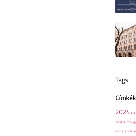
Tags
Címkék
2024
BA
felvételizők
g
konferencia
k