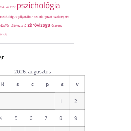
pszichológia
tkalkulátor
pszichológus gólyatábor
szakdolgozat
szakképzés
záróvizsga
udásTér
tájékoztató
órarend
öndíj
ar
2026. augusztus
K
s
c
p
s
v
1
2
4
5
6
7
8
9