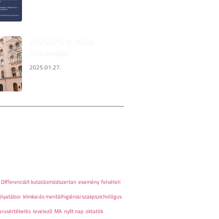
2024/25. II. félév
órarendjei
2025.01.27.
Differenciált kutatásmódszertan
esemény
felvételi
ólyatábor
klinikai és mentálhigiéniai szakpszichológus
urusértékelés
levelező
MA
nyílt nap
oktatók