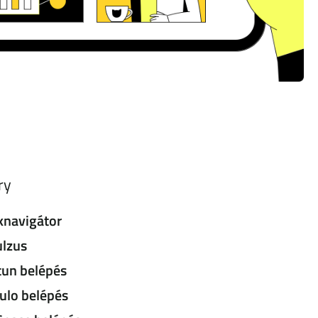
ry
knavigátor
lzus
un belépés
lo belépés