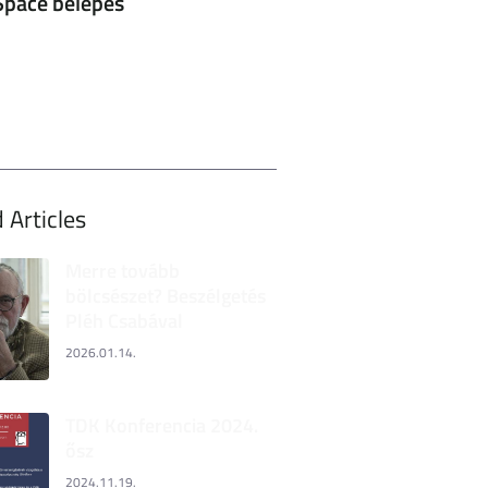
pace belépés
 Articles
Merre tovább
bölcsészet? Beszélgetés
Pléh Csabával
2026.01.14.
TDK Konferencia 2024.
ősz
2024.11.19.