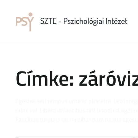
Címke: záróvi
Egestas sed tempus urna et pharetra. Leo inte
nunc vel. Libero id faucibus nisl tincidunt eget n
Faucibus turpis in eu mi bibendum neque egest