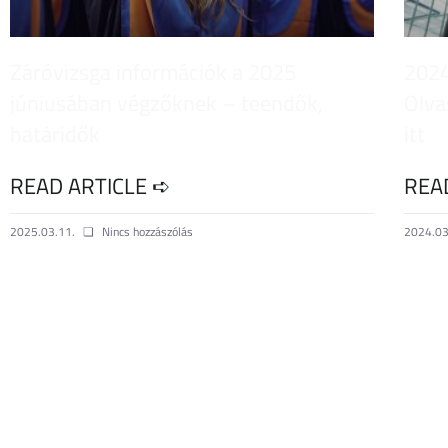
Záróvizsga információk a 2025
2024
júniusában végzőknek – teendők,
Olva
határidők
itt
READ ARTICLE ➪
REA
2025.03.11.
Nincs hozzászólás
2024.03