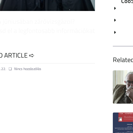
CooS
 júniusában záróvizsgázol?
sd el a legfontosabb információkat
D ARTICLE ➪
Related
.22.
Nincs hozzászólás