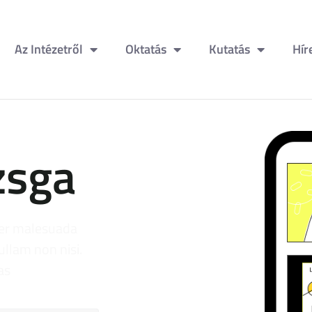
Az Intézetről
Oktatás
Kutatás
Hír
zsga
ger malesuada
ullam non nisi.
as