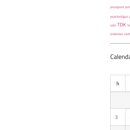
pluszpont
pon
pszichológus
TDK
szte
T
önkéntes
öszt
Calend
h
3