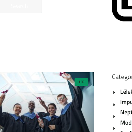
Search
Catego
HÍR
Léle
Impu
Nept
Modu