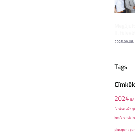
Megújult
II. félévé
2025.09.08.
Tags
Címkék
2024
BA
felvételizők
g
konferencia
k
pluszpont
pon