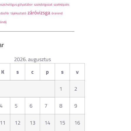
pszichológus gólyatábor
szakdolgozat
szakképzés
záróvizsga
udásTér
tájékoztató
órarend
öndíj
ar
2026. augusztus
K
s
c
p
s
v
1
2
4
5
6
7
8
9
11
12
13
14
15
16