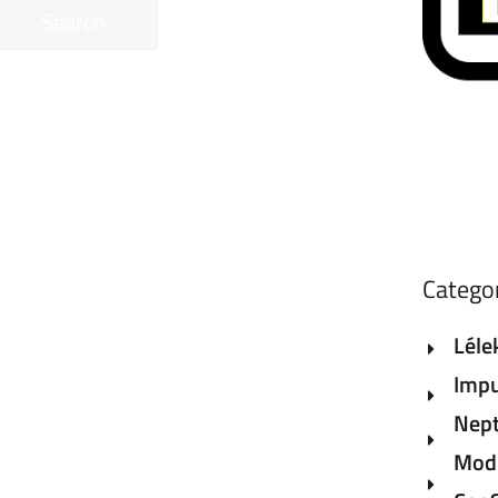
Search
Catego
Léle
Impu
Nept
Modu