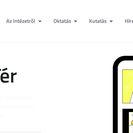
Az Intézetről
Oktatás
Kutatás
Hír
ér
ger malesuada
ullam non nisi.
as