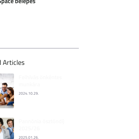
pace belépés
 Articles
Felhívás önkéntes
munkára
2024.10.29.
Pannónia ösztöndíj
2025/26
2025.01.26.