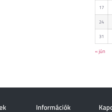
17
24
31
« jún
ek
Információk
Kapc