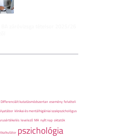
 BA záróvizsga tételsor 2025/26
től
Differenciált kutatásmódszertan
esemény
felvételi
ólyatábor
klinikai és mentálhigiéniai szakpszichológus
urusértékelés
levelező
MA
nyílt nap
oktatók
pszichológia
tkalkulátor