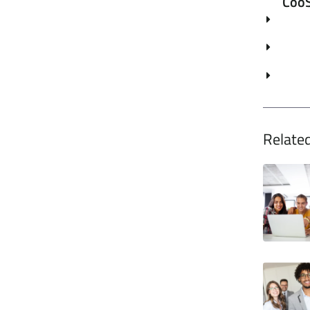
CooS
Related