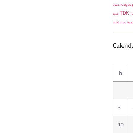
pszichológus
TDK
szte
T
önkéntes
öszt
Calend
h
3
10