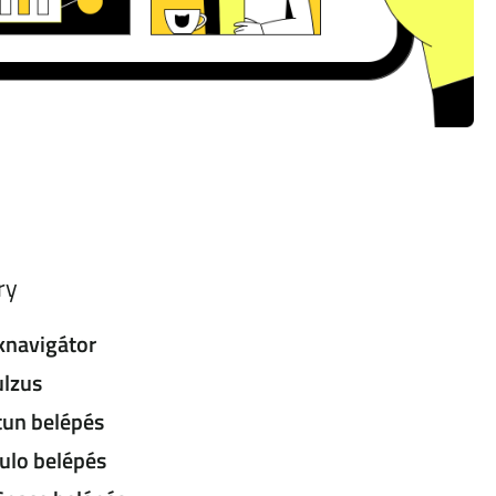
ry
knavigátor
lzus
un belépés
lo belépés