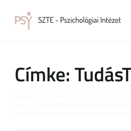
Címke: TudásT
Egestas sed tempus urna et pharetra. Leo inte
nunc vel. Libero id faucibus nisl tincidunt eget n
Faucibus turpis in eu mi bibendum neque egest