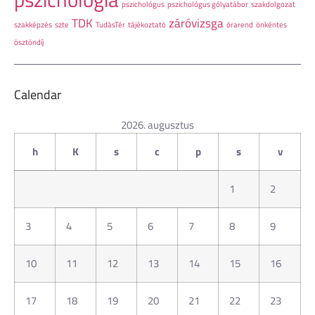
pszichológus
pszichológus gólyatábor
szakdolgozat
TDK
záróvizsga
szakképzés
szte
TudásTér
tájékoztató
órarend
önkéntes
ösztöndíj
Calendar
2026. augusztus
h
K
s
c
p
s
v
1
2
3
4
5
6
7
8
9
10
11
12
13
14
15
16
17
18
19
20
21
22
23