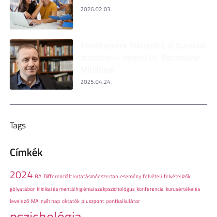
2026.02.03.
Emlékezetre fókuszáló új tanulási
módszer – Interjú Dr. Racsmány
Mihállyal
2025.04.24.
Tags
Címkék
2024
BA
Differenciált kutatásmódszertan
esemény
felvételi
felvételizők
gólyatábor
klinikai és mentálhigiéniai szakpszichológus
konferencia
kurusértékelés
levelező
MA
nyílt nap
oktatók
pluszpont
pontkalkulátor
pszichológia