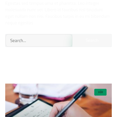
Egestas sed tempus urna et pharetra. Leo integer
malesuada nunc vel. Libero id faucibus nisl tincidunt
eget nullam non nisi. Faucibus turpis in eu mi bibendum
neque egestas
Search
HÍR