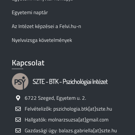
Egyetemi naptár
Az Intézet képzései a Felvi.hu-n
Nyelvvizsga követelmények
Kapcsolat
6722 Szeged, Egyetem u. 2.
Felvételizők: pszichologia.btk[at]szte.hu
Hallgatók: molnarzsuzsa[at]gmail.com
Gazdasági ügy: balazs.gabriella[at]szte.hu