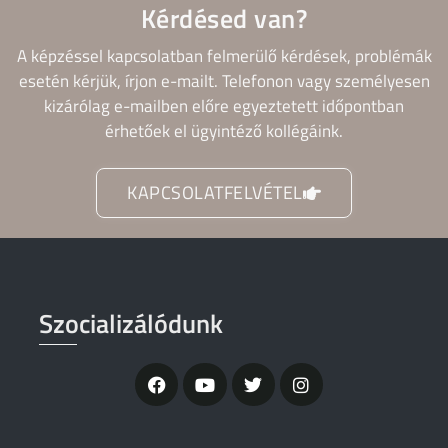
Kérdésed van?
A képzéssel kapcsolatban felmerülő kérdések, problémák
esetén kérjük, írjon e-mailt. Telefonon vagy személyesen
kizárólag e-mailben előre egyeztetett időpontban
érhetőek el ügyintéző kollégáink.
KAPCSOLATFELVÉTEL
Szocializálódunk