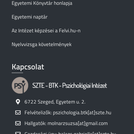
Egyetemi Könyvtár honlapja
Egyetemi naptár
Az Intézet képzései a Felvi.hu-n
Nyelvvizsga követelmények
Kapcsolat
6722 Szeged, Egyetem u. 2.
Felvételizők: pszichologia.btk[at]szte.hu
Hallgatók: molnarzsuzsa[at]gmail.com
Gazdasági ügy: balazs.gabriella[at]szte.hu