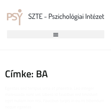
Címke: BA
Egestas sed tempus urna et pharetra. Leo integer
malesuada nunc vel. Libero id faucibus nisl tincidunt
eget nullam non nisi. Faucibus turpis in eu mi bibendum
neque egestas