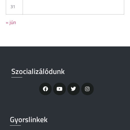
31
« jún
Szocializálódunk
Gyorslinkek