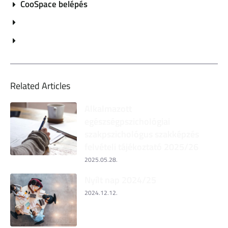
CooSpace belépés
Related Articles
Alkalmazott
egészségpszichológiai
szakpszichológus szakképzés
felvételi tájékoztató 2025/26
2025.05.28.
Nyílt nap 2024/25
2024.12.12.