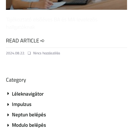
Tájékoztató elsőéves BA és MA levelezős
hallgatóknak
READ ARTICLE ➪
2024.08.22.
Nincs hozzászólás
Category
Léleknavigátor
Impulzus
Neptun belépés
Modulo belépés