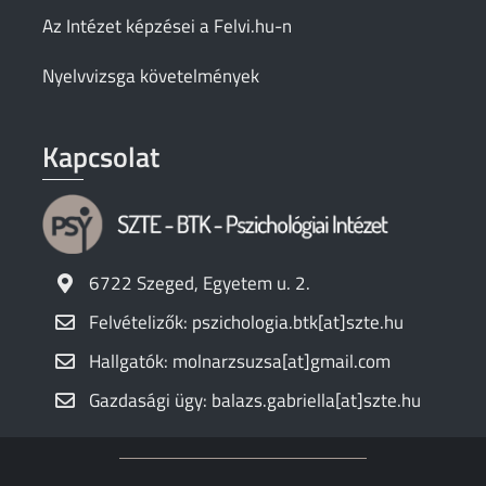
Az Intézet képzései a Felvi.hu-n
Nyelvvizsga követelmények
Kapcsolat
6722 Szeged, Egyetem u. 2.
Felvételizők: pszichologia.btk[at]szte.hu
Hallgatók: molnarzsuzsa[at]gmail.com
Gazdasági ügy: balazs.gabriella[at]szte.hu