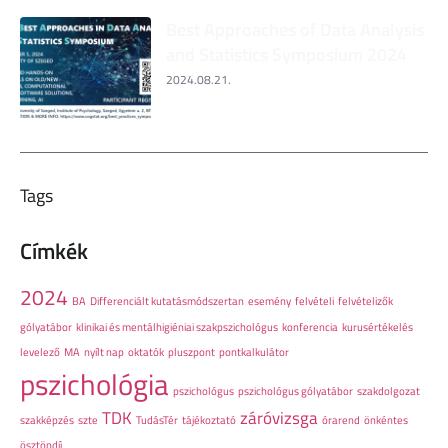
Best Approaches of Data Analysis
and Statistics Symposium 2024
2024.08.21.
Tags
Címkék
2024
BA
Differenciált kutatásmódszertan
esemény
felvételi
felvételizők
gólyatábor
klinikai és mentálhigiéniai szakpszichológus
konferencia
kurusértékelés
levelező
MA
nyílt nap
oktatók
pluszpont
pontkalkulátor
pszichológia
pszichológus
pszichológus gólyatábor
szakdolgozat
TDK
záróvizsga
szakképzés
szte
TudásTér
tájékoztató
órarend
önkéntes
ösztöndíj