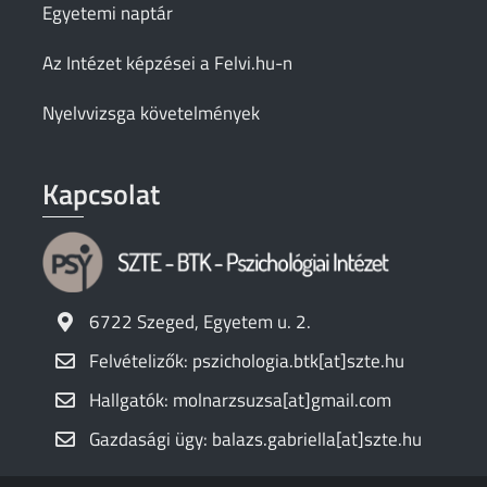
Egyetemi naptár
Az Intézet képzései a Felvi.hu-n
Nyelvvizsga követelmények
Kapcsolat
6722 Szeged, Egyetem u. 2.
Felvételizők: pszichologia.btk[at]szte.hu
Hallgatók: molnarzsuzsa[at]gmail.com
Gazdasági ügy: balazs.gabriella[at]szte.hu