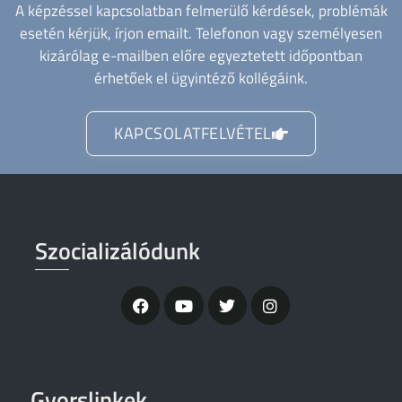
A képzéssel kapcsolatban felmerülő kérdések, problémák
esetén kérjük, írjon emailt. Telefonon vagy személyesen
kizárólag e-mailben előre egyeztetett időpontban
érhetőek el ügyintéző kollégáink.
KAPCSOLATFELVÉTEL
Szocializálódunk
Gyorslinkek