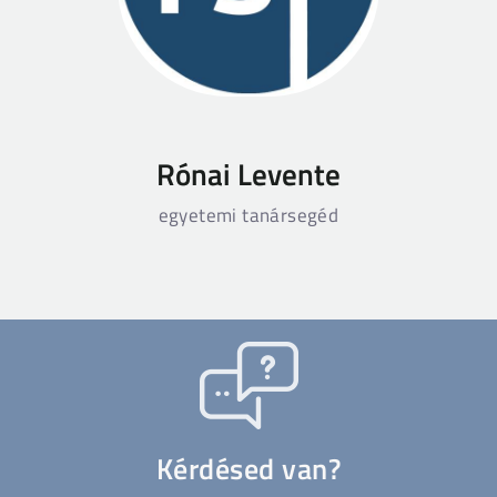
Rónai Levente
egyetemi tanársegéd
Kérdésed van?