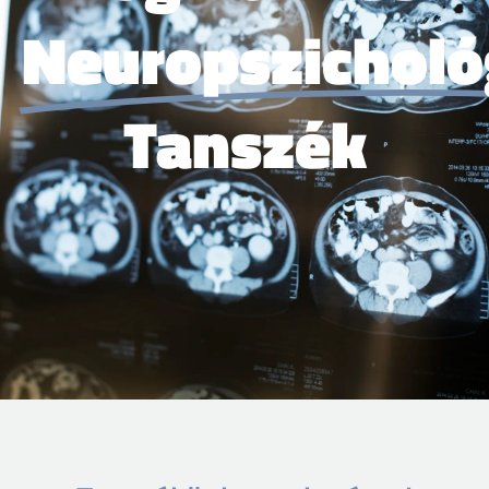
Neuropszicholó
Tanszék