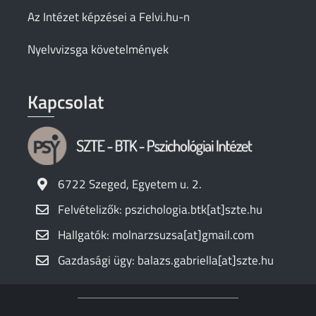
Az Intézet képzései a Felvi.hu-n
Nyelvvizsga követelmények
Kapcsolat
6722 Szeged, Egyetem u. 2.
Felvételizők: pszichologia.btk[at]szte.hu
Hallgatók: molnarzsuzsa[at]gmail.com
Gazdasági ügy: balazs.gabriella[at]szte.hu