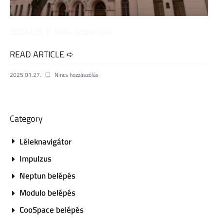
2024/25. II. félév órarendjei
READ ARTICLE ➪
2025.01.27.
Nincs hozzászólás
Category
Léleknavigátor
Impulzus
Neptun belépés
Modulo belépés
CooSpace belépés