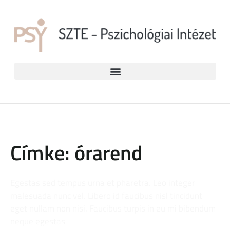
Címke: órarend
Egestas sed tempus urna et pharetra. Leo integer
malesuada nunc vel. Libero id faucibus nisl tincidunt
eget nullam non nisi. Faucibus turpis in eu mi bibendum
neque egestas