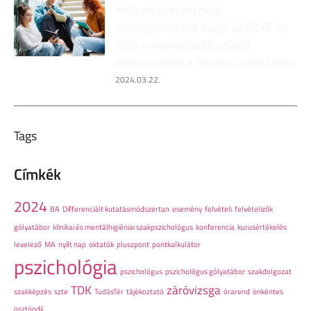
még megszerezhető
pluszpontokkal segíti az SZTE az
idén is kiemelkedő számú
jelentkezőjét a felvételi eljárásban
2024.03.22.
Tags
Címkék
2024
BA
Differenciált kutatásmódszertan
esemény
felvételi
felvételizők
gólyatábor
klinikai és mentálhigiéniai szakpszichológus
konferencia
kurusértékelés
levelező
MA
nyílt nap
oktatók
pluszpont
pontkalkulátor
pszichológia
pszichológus
pszichológus gólyatábor
szakdolgozat
TDK
záróvizsga
szakképzés
szte
TudásTér
tájékoztató
órarend
önkéntes
ösztöndíj