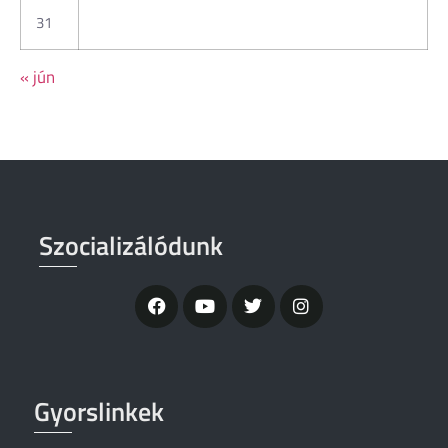
31
« jún
Szocializálódunk
Gyorslinkek