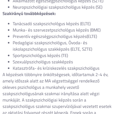
Alkalmazott egészségpszichológus képzés (SZTE)
Neuropszichológiai szakpszichológus képzés (SE)
Szakirányú továbbképzések:
Tanácsadó szakpszichológus képzés (ELTE)
Munka- és szervezetpszichológus képzés (BME)
Preventív egészségpszichológus képzés(ELTE)
Pedagógiai szakpszichológus, Óvoda- és
iskolapszichológus szakképzés (ELTE, SZTE)
Sportpszichológus képzés (TE)
Szexuálpszichológus szakképzés
Katasztrófa- és kríziskezelés szakpszichológus
A képzések többnyire önköltségesek, időtartamuk 2-4 év,
amely időszak alatt az MA végzettséggel rendelkező
okleves pszichológus a munkahely vezető
szakpszichológusának szakmai irányítása alatt végzi
munkáját. A szakpszichológiai képzés során a
szakpszichológus szakmai szupervíziójával vezetett esetek
az oktatási folyamat részét képezik. Ennek során a