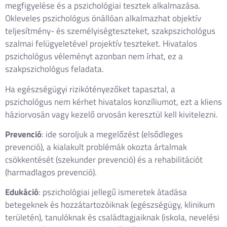
megfigyelése és a pszichológiai tesztek alkalmazása.
Okleveles pszichológus önállóan alkalmazhat objektív
teljesítmény- és személyiségteszteket, szakpszichológus
szalmai felügyeletével projektív teszteket. Hivatalos
pszichológus véleményt azonban nem írhat, ez a
szakpszichológus feladata.
Ha egészségügyi rizikótényezőket tapasztal, a
pszichológus nem kérhet hivatalos konzíliumot, ezt a kliens
háziorvosán vagy kezelő orvosán keresztül kell kivitelezni.
Prevenció
: ide soroljuk a megelőzést (elsődleges
prevenció), a kialakult problémák okozta ártalmak
csökkentését (szekunder prevenció) és a rehabilitációt
(harmadlagos prevenció).
Edukáció
: pszichológiai jellegű ismeretek átadása
betegeknek és hozzátartozóiknak (egészségügy, klinikum
területén), tanulóknak és családtagjaiknak (iskola, nevelési