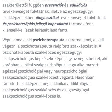
szakterülettől függően
prevenciós
és
edukációs
tevékenységet folytatnak, illetve az egészségügyi
szakképzésekben
diagnosztikai
tevékenységet folytatnak
és pszichoterápiás jellegű kapcsolatot
tartanak fent
klienseikkel (ezek leírását lásd fent).
Végül annak, aki
pszichoterapeuta
szeretne lenni, el kell
végezni a pszichoterapeuta ráépített szakképzést is. A
pszichoterapeuta szakképzés egészségügyi
szakpszichológus képzésekre épül, így az végezheti el, aki
korábban klinikai szakpszichológusi vagy alkalmazott
egészségpszichológiai vagy neuropszichológiai
szakpszichológusi szakképzést végzett. Hasonlóan
ráépített szakképzés még a klinikai addiktológiai
szakpszichológus szakképzés és az Igazságügyi
szakpszichológus szakképzés is.