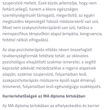
szupervízió mellett. Ezek közös jellemzője, hogy nem
feltáró jellegű, hanem a kliens egészséges
személyiségrészét támogató, megerősítő, az egyén
megküzdési képességét fokozó módszerekről van szó.
Mivel nem szakpszichoterápiáról van szó, hatása a
nemspecifikus tényezőkön alapul (empátia, kongruencia,
feltétel nélküli elfogadás).
Az alap pszichoterápiás ellátás néven összefoglalt
tevékenységformák feltétele tehát: az okleveles
pszichológus elsajátított szakmai ismeretei, a segítő
kapcsolat adekvát menedzselése a rogersi alapelvek
alapján, szakmai szupervízió, folyamatban levő,
szakpszichoterápiás módszerre épülő saját élményű
önismeret, folyamatban levő egészségügyi szakképzés.
Karrierlehetőségek az MA diploma birtokában
Az MA diploma birtokában az elhelyezkedési és karrier