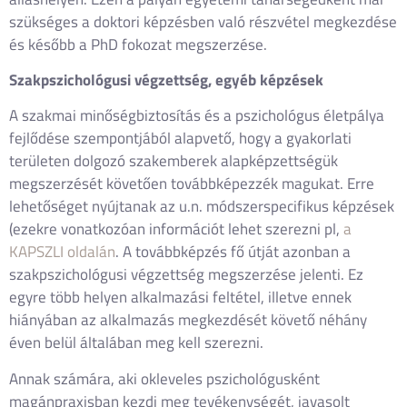
szükséges a doktori képzésben való részvétel megkezdése
és később a PhD fokozat megszerzése.
Szakpszichológusi végzettség, egyéb képzések
A szakmai minőségbiztosítás és a pszichológus életpálya
fejlődése szempontjából alapvető, hogy a gyakorlati
területen dolgozó szakemberek alapképzettségük
megszerzését követően továbbképezzék magukat. Erre
lehetőséget nyújtanak az u.n. módszerspecifikus képzések
(ezekre vonatkozóan információt lehet szerezni pl,
a
KAPSZLI oldalán
. A továbbképzés fő útját azonban a
szakpszichológusi végzettség megszerzése jelenti. Ez
egyre több helyen alkalmazási feltétel, illetve ennek
hiányában az alkalmazás megkezdését követő néhány
éven belül általában meg kell szerezni.
Annak számára, aki okleveles pszichológusként
magánpraxisban kezdi meg tevékenységét, javasolt