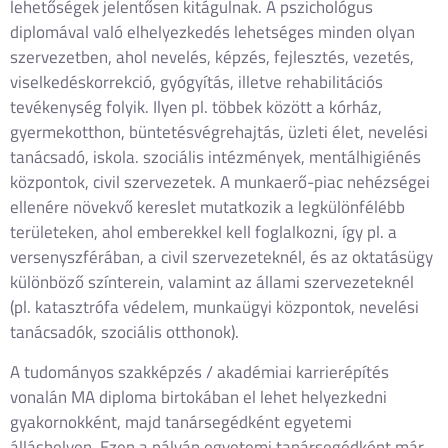
lehetőségek jelentősen kitágulnak. A pszichológus
diplomával való elhelyezkedés lehetséges minden olyan
szervezetben, ahol nevelés, képzés, fejlesztés, vezetés,
viselkedéskorrekció, gyógyítás, illetve rehabilitációs
tevékenység folyik. Ilyen pl. többek között a kórház,
gyermekotthon, büntetésvégrehajtás, üzleti élet, nevelési
tanácsadó, iskola. szociális intézmények, mentálhigiénés
központok, civil szervezetek. A munkaerő-piac nehézségei
ellenére növekvő kereslet mutatkozik a legkülönfélébb
területeken, ahol emberekkel kell foglalkozni, így pl. a
versenyszférában, a civil szervezeteknél, és az oktatásügy
különböző színterein, valamint az állami szervezeteknél
(pl. katasztrófa védelem, munkaügyi központok, nevelési
tanácsadók, szociális otthonok).
A tudományos szakképzés / akadémiai karrierépítés
vonalán MA diploma birtokában el lehet helyezkedni
gyakornokként, majd tanársegédként egyetemi
álláshelyen. Ezen a pályán egyetemi tanársegédként már