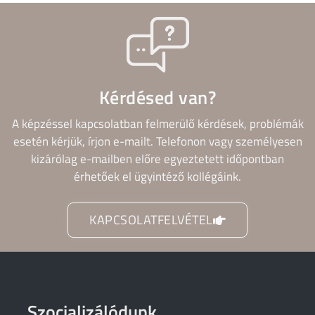
Kérdésed van?
A képzéssel kapcsolatban felmerülő kérdések, problémák
esetén kérjük, írjon e-mailt. Telefonon vagy személyesen
kizárólag e-mailben előre egyeztetett időpontban
érhetőek el ügyintéző kollégáink.
KAPCSOLATFELVÉTEL
Szocializálódunk