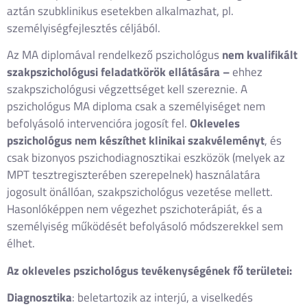
aztán szubklinikus esetekben alkalmazhat, pl.
személyiségfejlesztés céljából.
Az MA diplomával rendelkező pszichológus
nem kvalifikált
szakpszichológusi feladatkörök ellátására –
ehhez
szakpszichológusi végzettséget kell szereznie. A
pszichológus MA diploma csak a személyiséget nem
befolyásoló intervencióra jogosít fel.
Okleveles
pszichológus nem készíthet klinikai szakvéleményt
, és
csak bizonyos pszichodiagnosztikai eszközök (melyek az
MPT tesztregiszterében szerepelnek) használatára
jogosult önállóan, szakpszichológus vezetése mellett.
Hasonlóképpen nem végezhet pszichoterápiát, és a
személyiség működését befolyásoló módszerekkel sem
élhet.
Az okleveles pszichológus tevékenységének fő területei:
Diagnosztika
: beletartozik az interjú, a viselkedés