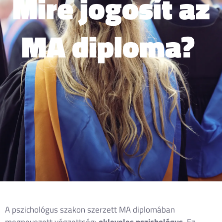
Mire jogosít az
MA diploma?
A pszichológus szakon szerzett MA diplomában
megnevezett végzettség:
okleveles pszichológus
. Ez