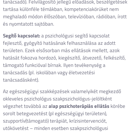
tanácsadó). Felvilágosító jellegű előadások, beszélgetések
tartása különféle témákban, kompetenciakörüket nem
meghaladó módon élőszóban, televízióban, rádióban, írott
és nyomtatott sajtóban.
Segítő kapcsolat:
a pszichológusi segítő kapcsolat
fejlesztő, gyógyító hatásának felhasználása az adott
területen. Ezek elsősorban más ellátások mellett, azok
hatását fokozva hordozó, kiegészítő, átvezető, felkészítő,
támogató funkcióval bírnak. Ilyen tevékenység a
tanácsadás (pl. iskolában vagy életvezetési
tanácsadásként).
Az egészségügyi szakképzések valamelyikét megkezdő
okleveles pszichológus szakpszichológus-jelöltként
végezhet továbbá az
alap pszichoterápiás ellátás
körébe
sorolt betegvezetést (pl egészségügyi területen),
szupportív(támogató) terápiát, krízisintervenciót,
utókövetést – minden esetben szakpszichológusi