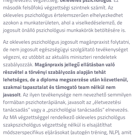
második felsőfokú végzettségi szintnek számít. Az
okleveles pszichológus értelemszerűen elhelyezkedhet
azokon a munkaterületen, ahol a viselkedéselemző, de
jogosult önálló pszichológusi munkakörök betöltésére is.
Az okleveles pszichológus jogosult magánpraxist folytatni,
de nem jogosult egészségügyi szolgáltató tevékenységet
végezni, ez utóbbit az aktuális miniszteri rendeletek
szabályozzák.
Magánpraxis jellegű ellátásban való
részvétel a törvényi szabályozás alapján tehát
lehetséges, de a diploma megszerzése után közvetlenül,
szakmai tapasztalat és támogató team nélkül nem
javasolt
. Az ilyen tevékenysége nem nevezhető semmilyen
formában pszichoterápiának, javasolt az „életvezetési
tanácsadás” vagy a „pszichológiai tanácsadás” elnevezés.
Az MA végzettséggel rendelkező okleveles pszichológus
szakpszichológus végzettség nélkül is elsajátíthat
módszerspecifikus eljárásokat (autogén tréning, NLP), amit