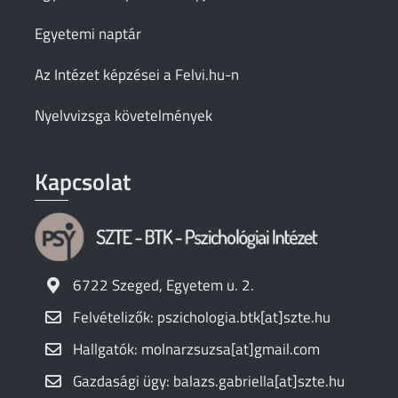
Egyetemi naptár
Az Intézet képzései a Felvi.hu-n
Nyelvvizsga követelmények
Kapcsolat
6722 Szeged, Egyetem u. 2.
Felvételizők: pszichologia.btk[at]szte.hu
Hallgatók: molnarzsuzsa[at]gmail.com
Gazdasági ügy: balazs.gabriella[at]szte.hu