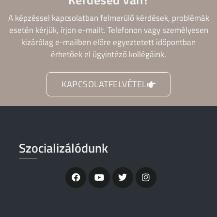
A képzéssel kapcsolatban felmerülő kérdések, problémák
esetén kérjük, írjon e-mailt. Telefonon vagy személyesen
kizárólag e-mailben előre egyeztetett időpontban
érhetőek el ügyintéző kollégáink.
KAPCSOLATFELVÉTEL
Szocializálódunk