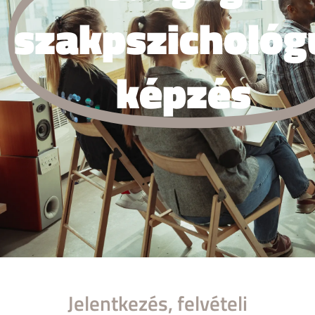
szakpszichológ
képzés
Jelentkezés, felvételi