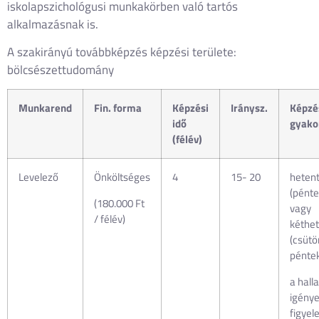
iskolapszichológusi munkakörben való tartós
alkalmazásnak is.
A szakirányú továbbképzés képzési területe:
bölcsészettudomány
Munkarend
Fin. forma
Képzési
Iránysz.
Képzé
idő
gyako
(félév)
Levelező
Önköltséges
4
15- 20
heten
(pénte
(180.000 Ft
vagy
/ félév)
kéthe
(csütö
pénte
a hall
igény
figye