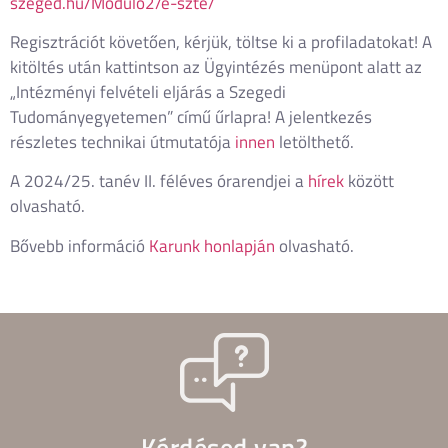
szeged.hu/Modulo2/e-szte/
Regisztrációt követően, kérjük, töltse ki a profiladatokat! A
kitöltés után kattintson az Ügyintézés menüpont alatt az
„Intézményi felvételi eljárás a Szegedi
Tudományegyetemen” című űrlapra! A jelentkezés
részletes technikai útmutatója
innen
letölthető.
A 2024/25. tanév II. féléves órarendjei a
hírek
között
olvasható.
Bővebb információ
Karunk honlapján
olvasható.
Kérdésed van?