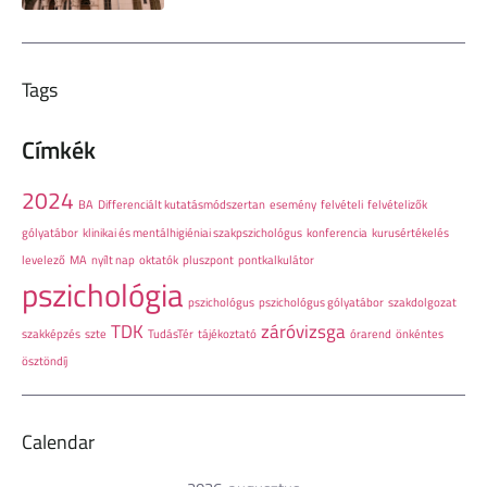
Tags
Címkék
2024
BA
Differenciált kutatásmódszertan
esemény
felvételi
felvételizők
gólyatábor
klinikai és mentálhigiéniai szakpszichológus
konferencia
kurusértékelés
levelező
MA
nyílt nap
oktatók
pluszpont
pontkalkulátor
pszichológia
pszichológus
pszichológus gólyatábor
szakdolgozat
TDK
záróvizsga
szakképzés
szte
TudásTér
tájékoztató
órarend
önkéntes
ösztöndíj
Calendar