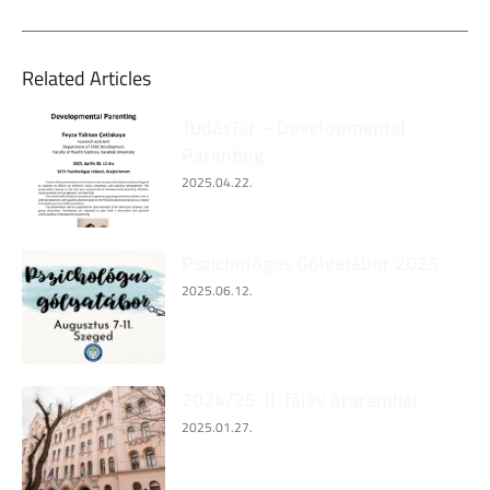
Related Articles
TudásTér – Developmental
Parenting
2025.04.22.
Pszichológus Gólyatábor 2025
2025.06.12.
2024/25. II. félév órarendjei
2025.01.27.