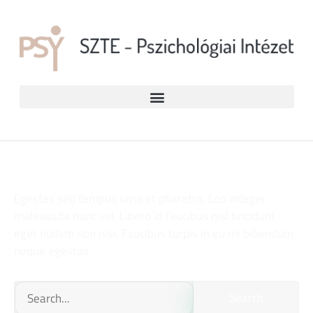
Egestas sed tempus urna et pharetra. Leo integer
malesuada nunc vel. Libero id faucibus nisl tincidunt
eget nullam non nisi. Faucibus turpis in eu mi bibendum
neque egestas
Search