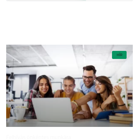
HÍR
Felhívás önkéntes munkára