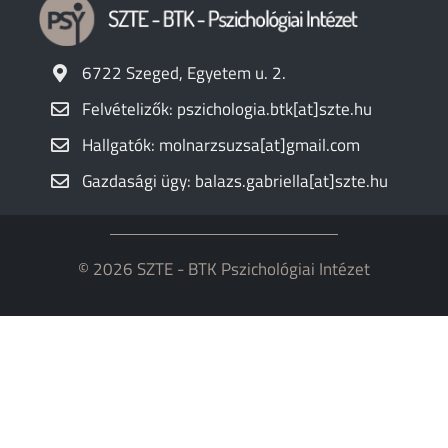
6722 Szeged, Egyetem u. 2.
Felvételizők: pszichologia.btk[at]szte.hu
Hallgatók: molnarzsuzsa[at]gmail.com
Gazdasági ügy: balazs.gabriella[at]szte.hu
© 2026 SZTE - BTK Pszichológiai Intézet