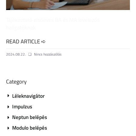
Tájékoztató elsőéves BA és MA levelezős
hallgatóknak
READ ARTICLE ➪
2024.08.22.
Nincs hozzászólás
Category
Léleknavigátor
Impulzus
Neptun belépés
Modulo belépés