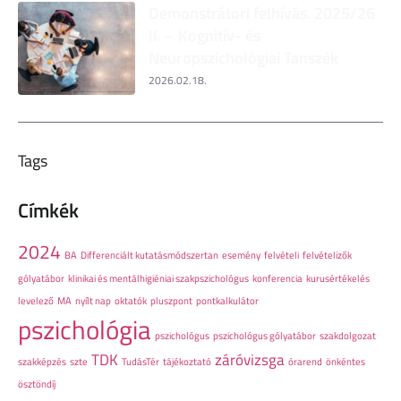
Demonstrátori felhívás. 2025/26
II. – Kognitív- és
Neuropszichológiai Tanszék
2026.02.18.
Tags
Címkék
2024
BA
Differenciált kutatásmódszertan
esemény
felvételi
felvételizők
gólyatábor
klinikai és mentálhigiéniai szakpszichológus
konferencia
kurusértékelés
levelező
MA
nyílt nap
oktatók
pluszpont
pontkalkulátor
pszichológia
pszichológus
pszichológus gólyatábor
szakdolgozat
TDK
záróvizsga
szakképzés
szte
TudásTér
tájékoztató
órarend
önkéntes
ösztöndíj