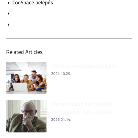
CooSpace belépés
Related Articles
Felhívás önkéntes munkára
2024.10.29.
Merre tovább bölcsészet?
Beszélgetés Pléh Csabával
2026.01.14.