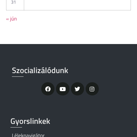
31
« jún
Szocializálódunk
Gyorslinkek
Léleknavigátor