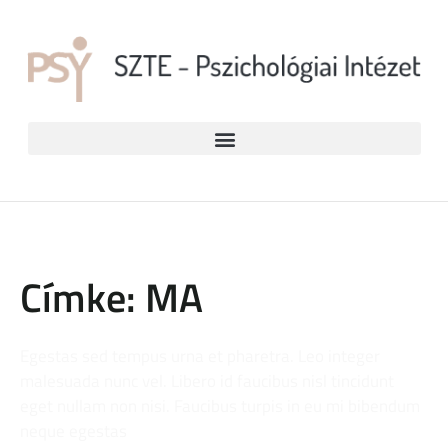
Címke: MA
Egestas sed tempus urna et pharetra. Leo integer
malesuada nunc vel. Libero id faucibus nisl tincidunt
eget nullam non nisi. Faucibus turpis in eu mi bibendum
neque egestas