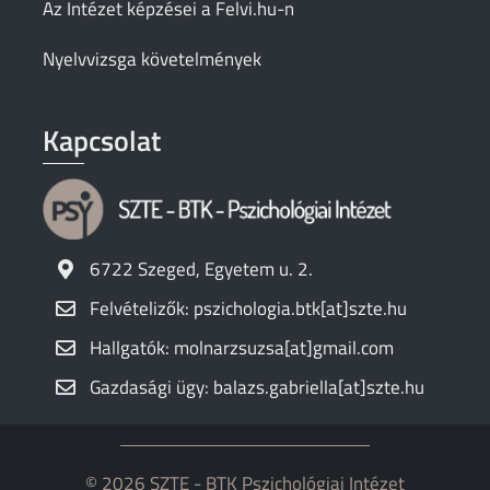
Az Intézet képzései a Felvi.hu-n
Nyelvvizsga követelmények
Kapcsolat
6722 Szeged, Egyetem u. 2.
Felvételizők: pszichologia.btk[at]szte.hu
Hallgatók: molnarzsuzsa[at]gmail.com
Gazdasági ügy: balazs.gabriella[at]szte.hu
© 2026 SZTE - BTK Pszichológiai Intézet