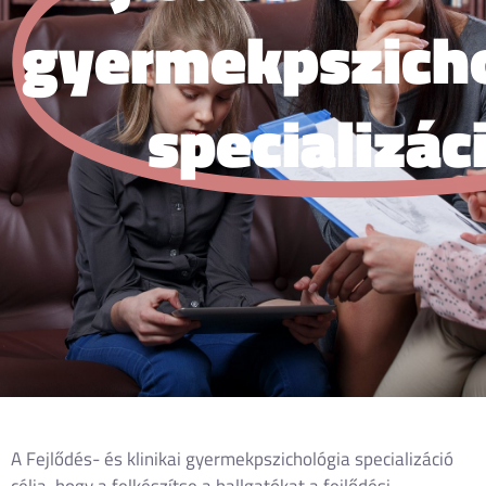
gyermekpszich
specializác
A Fejlődés- és klinikai gyermekpszichológia specializáció
célja, hogy a felkészítse a hallgatókat a fejlődési