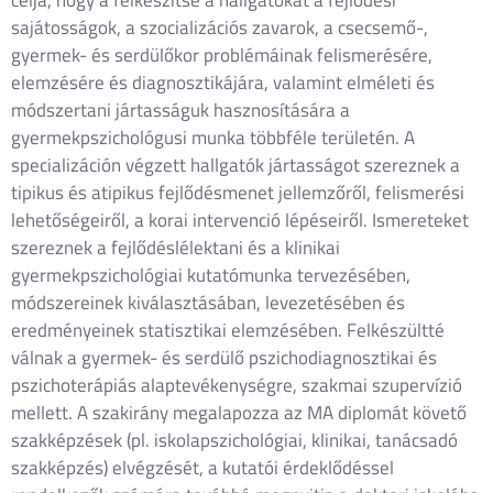
sajátosságok, a szocializációs zavarok, a csecsemő-,
gyermek- és serdülőkor problémáinak felismerésére,
elemzésére és diagnosztikájára, valamint elméleti és
módszertani jártasságuk hasznosítására a
gyermekpszichológusi munka többféle területén. A
specializáción végzett hallgatók jártasságot szereznek a
tipikus és atipikus fejlődésmenet jellemzőről, felismerési
lehetőségeiről, a korai intervenció lépéseiről. Ismereteket
szereznek a fejlődéslélektani és a klinikai
gyermekpszichológiai kutatómunka tervezésében,
módszereinek kiválasztásában, levezetésében és
eredményeinek statisztikai elemzésében. Felkészültté
válnak a gyermek- és serdülő pszichodiagnosztikai és
pszichoterápiás alaptevékenységre, szakmai szupervízió
mellett. A szakirány megalapozza az MA diplomát követő
szakképzések (pl. iskolapszichológiai, klinikai, tanácsadó
szakképzés) elvégzését, a kutatói érdeklődéssel