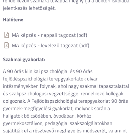
rendelkezők számára továbbá megnyitja a doktori iskolába
jelentkezés lehetőségét.
Hálóterv:
MA képzés - nappali tagozat (pdf)
MA képzés - levelező tagozat (pdf)
Szakmai gyakorlat:
A 90 órás klinikai pszichológiai és 90 órás
fejlődéspszichológiai terepgyakorlatok olyan
intézményekben folynak, ahol nagy szakmai tapasztalattal
és szakpszichológusi végzettséggel rendelkező kollégák
dolgoznak. A Fejlődéspszichológiai terepgyakorlat 90 órás
gyermek-megfigyelési gyakorlat, melynek során a
hallgatók bölcsődében, óvodában, kórházi
gyermekosztályon, pedagógiai szakszolgálatokban
sajátítják el a résztvevő megfigyelés módszerét, valamint