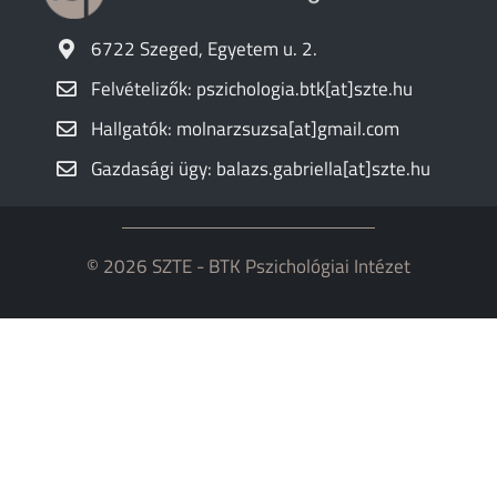
6722 Szeged, Egyetem u. 2.
Felvételizők: pszichologia.btk[at]szte.hu
Hallgatók: molnarzsuzsa[at]gmail.com
Gazdasági ügy: balazs.gabriella[at]szte.hu
© 2026 SZTE - BTK Pszichológiai Intézet