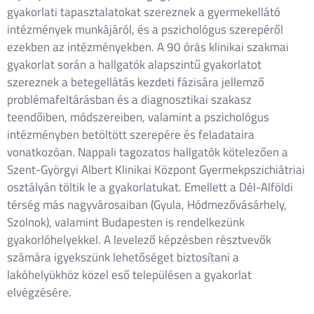
gyakorlati tapasztalatokat szereznek a gyermekellátó
intézmények munkájáról, és a pszichológus szerepéről
ezekben az intézményekben. A 90 órás klinikai szakmai
gyakorlat során a hallgatók alapszintű gyakorlatot
szereznek a betegellátás kezdeti fázisára jellemző
problémafeltárásban és a diagnosztikai szakasz
teendőiben, módszereiben, valamint a pszichológus
intézményben betöltött szerepére és feladataira
vonatkozóan. Nappali tagozatos hallgatók kötelezően a
Szent-Györgyi Albert Klinikai Központ Gyermekpszichiátriai
osztályán töltik le a gyakorlatukat. Emellett a Dél-Alföldi
térség más nagyvárosaiban (Gyula, Hódmezővásárhely,
Szolnok), valamint Budapesten is rendelkezünk
gyakorlóhelyekkel. A levelező képzésben résztvevők
számára igyekszünk lehetőséget biztosítani a
lakóhelyükhöz közel eső településen a gyakorlat
elvégzésére.