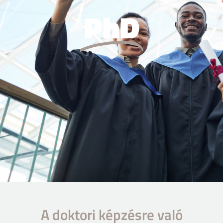
PhD
A doktori képzésre való