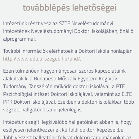
továbblépés lehetőségei
Intézetünk részt vesz az SZTE Neveléstudományi
Intézetének Neveléstudományi Doktori Iskolájában, önálló
alprogrammal.
További információk elérhetőek a Doktori Iskola honlapján:
http://www.edu.u-szeged.hu/phd/
.
Ezen túlmenően hagyományosan szoros kapcsolataink
alakultak ki a Budapesti Műszaki Egyetem Kognitív
Tudományi Tanszékén működő doktori iskolával, a PTE
Pszichológiai Intézet Doktori Iskolájával, valamint az ELTE
PPK Doktori Iskolájával. Ezekben a doktori iskolákban több
végzett hallgatónk tanul jelenleg is.
Intézetünk segíti legkiválóbb hallgatóinkat abban is, hogy
esélyesen jelentkezzenek külföldi doktori képzésekbe.
Több végzett hallgatónk folytat doktori tanulmányokat az