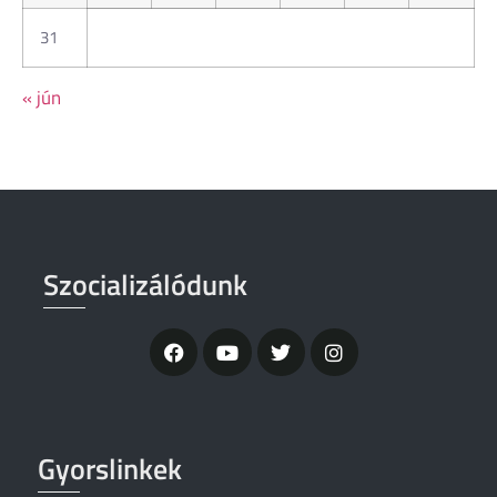
31
« jún
Szocializálódunk
Gyorslinkek