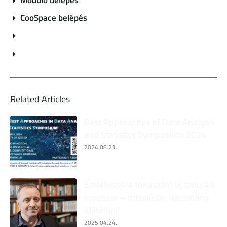
CooSpace belépés
Related Articles
Best Approaches of Data Analysis
and Statistics Symposium 2024
2024.08.21.
Emlékezetre fókuszáló új tanulási
módszer – Interjú Dr. Racsmány
Mihállyal
2025.04.24.