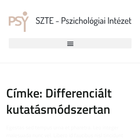
Címke: Differenciált
kutatásmódszertan
Egestas sed tempus urna et pharetra. Leo integer
malesuada nunc vel. Libero id faucibus nisl tincidunt