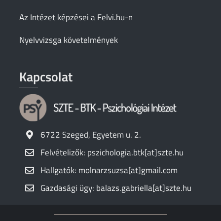
Az Intézet képzései a Felvi.hu-n
Nyelvvizsga követelmények
Kapcsolat
6722 Szeged, Egyetem u. 2.
Felvételizők: pszichologia.btk[at]szte.hu
Hallgatók: molnarzsuzsa[at]gmail.com
Gazdasági ügy: balazs.gabriella[at]szte.hu