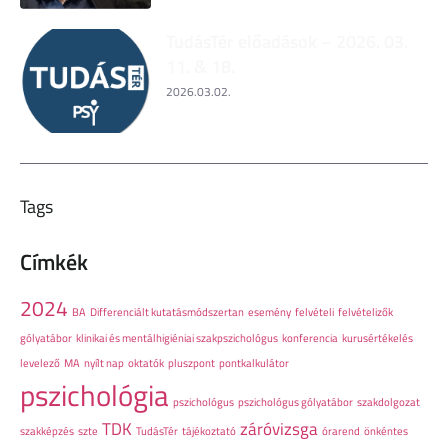
TudásTér előadások – 2026. 03.
11. & 18.
2026.03.02.
Tags
Címkék
2024
BA
Differenciált kutatásmódszertan
esemény
felvételi
felvételizők
gólyatábor
klinikai és mentálhigiéniai szakpszichológus
konferencia
kurusértékelés
levelező
MA
nyílt nap
oktatók
pluszpont
pontkalkulátor
pszichológia
pszichológus
pszichológus gólyatábor
szakdolgozat
TDK
záróvizsga
szakképzés
szte
TudásTér
tájékoztató
órarend
önkéntes