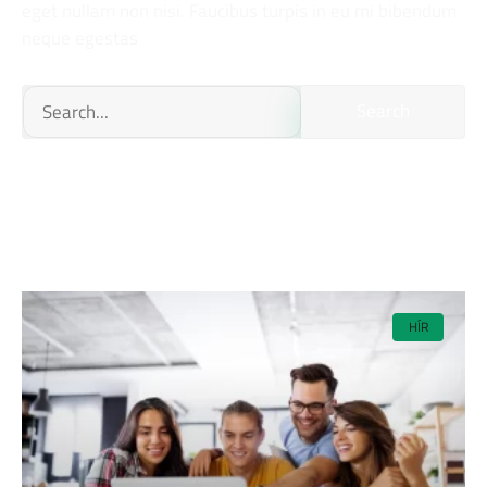
eget nullam non nisi. Faucibus turpis in eu mi bibendum
neque egestas
Search
HÍR