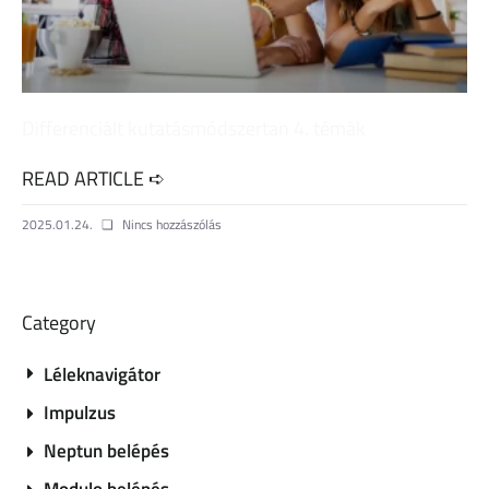
Differenciált kutatásmódszertan 4. témák
READ ARTICLE ➪
2025.01.24.
Nincs hozzászólás
Category
Léleknavigátor
Impulzus
Neptun belépés
Modulo belépés