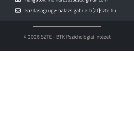
Gazdasági ügy: balazs.gabriella[at]szte.hu
© 2026 SZTE - BTK Pszichológiai Intézet