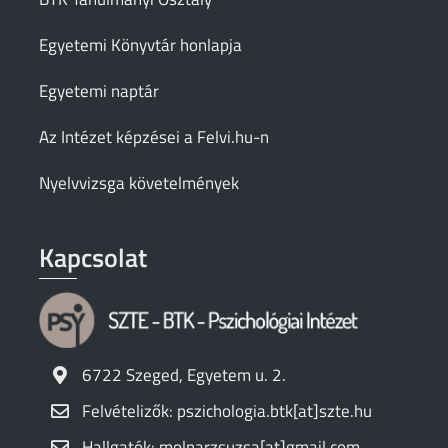
Egyetemi Könyvtár honlapja
Egyetemi naptár
Az Intézet képzései a Felvi.hu-n
Nyelvvizsga követelmények
Kapcsolat
6722 Szeged, Egyetem u. 2.
Felvételizők: pszichologia.btk[at]szte.hu
Hallgatók: molnarzsuzsa[at]gmail.com