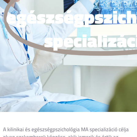
egészségpszich
specializác
A kilinikai és egészségpszichológia MA specializáció célja
olyan szakemberek képzése, akik ismerik és értik az