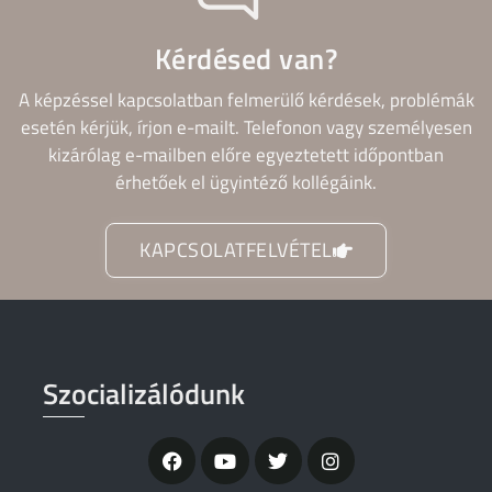
Kérdésed van?
A képzéssel kapcsolatban felmerülő kérdések, problémák
esetén kérjük, írjon e-mailt. Telefonon vagy személyesen
kizárólag e-mailben előre egyeztetett időpontban
érhetőek el ügyintéző kollégáink.
KAPCSOLATFELVÉTEL
Szocializálódunk