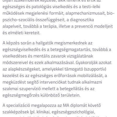
egészséges és patológiás viselkedés és a testi-lelki
működések megjelenési formáit, alapmechanizmusait, bio-
pszicho-szociális összefüggéseit, a diagnosztika
alapelveit, továbbá a terápia, illetve a prevenció modelljeit
és elméleti kereteit.
A képzés során a hallgatók megismerkednek az
egészségviselkedés és a betegségmagatartás, továbbá a
viselkedéses és mentális zavarok vizsgálatának
módszereivel és ezek alkalmazásával. Gyakorolják azokat
az alapkészségeket, amelyekkel támogató (szupportív)
kezelést és az egészséges erőforrások mobilizálását, a
megküzdést segítő intervenciókat tudnak alkalmazni
szakmai szupervízió mellett a betegellátás és az
egészségmegőrzés különböző területein.
A specializáció megalapozza az MA diplomát követő
szakképzések (pl. klinikai, egészségpszichológiai,