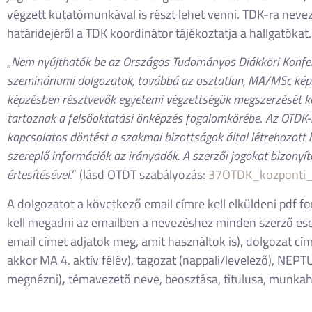
végzett kutatómunkával is részt lehet venni. TDK-ra neve
határidejéről a TDK koordinátor tájékoztatja a hallgatókat.
„
Nem nyújthatók be az Országos Tudományos Diákköri Konferen
szemináriumi dolgozatok, továbbá az osztatlan, MA/MSc ké
képzésben résztvevők egyetemi végzettségük megszerzését kö
tartoznak a felsőoktatási önképzés fogalomkörébe
.
Az OTDK-
kapcsolatos döntést a szakmai bizottságok által létrehozot
szereplő információk az irányadók. A szerzői jogokat bizonyí
értesítésével.
” (lásd OTDT szabályozás:
37OTDK_kozponti_f
A dolgozatot a következő email címre kell elküldeni pdf
kell megadni az emailben a nevezéshez minden szerző eset
email címet adjatok meg, amit használtok is), dolgozat cím
akkor MA 4. aktív félév), tagozat (nappali/levelező), NEP
megnézni)
,
témavezető neve, beosztása, titulusa, munkah