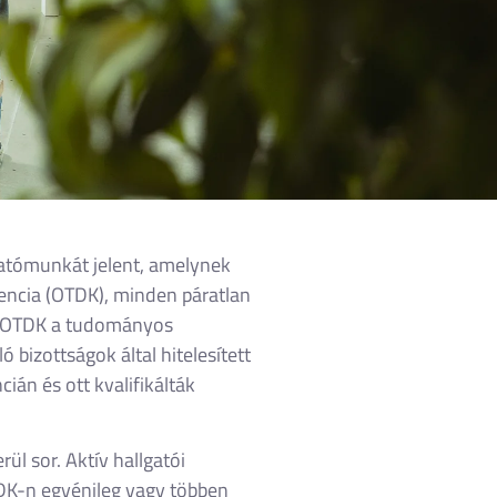
tatómunkát jelent, amelynek
encia (OTDK), minden páratlan
Az OTDK a tudományos
 bizottságok által hitelesített
án és ott kvalifikálták
l sor. Aktív hallgatói
TDK-n egyénileg vagy többen