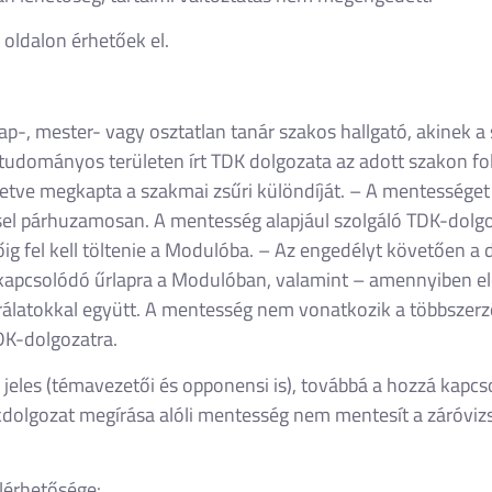
oldalon érhetőek el.
p-, mester- vagy osztatlan tanár szakos hallgató, akinek a 
tudományos területen írt TDK dolgozata az adott szakon foly
lletve megkapta a szakmai zsűri különdíját. – A mentessége
ssel párhuzamosan. A mentesség alapjául szolgáló TDK-dolgo
 fel kell töltenie a Modulóba. – Az engedélyt követően a 
 kapcsolódó űrlapra a Modulóban, valamint – amennyiben elő
írálatokkal együtt. A mentesség nem vonatkozik a többszerző
TDK-dolgozatra.
jeles (témavezetői és opponensi is), továbbá a hozzá kapc
dolgozat megírása alóli mentesség nem mentesít a záróvizsga
elérhetősége
: