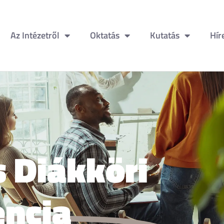
Az Intézetről
Oktatás
Kutatás
Hír
 Diákköri
encia