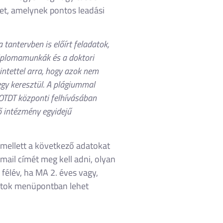
het, amelynek pontos leadási
antervben is előírt feladatok,
iplomamunkák és a doktori
ntettel arra, hogy azok nem
y keresztül. A plágiummal
 OTDT központi felhívásában
ő intézmény egyidejű
t mellett a következő adatokat
ail címét meg kell adni, olyan
félév, ha MA 2. éves vagy,
atok menüpontban lehet