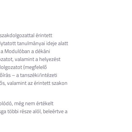
szakdolgozattal érintett
tatott tanulmányai ideje alatt
t a Modulóban a dékáni
zatot, valamint a helyezést
dolgozatot (megfelelő
írás – a tanszéki/intézeti
s, valamint az érintett szakon
solódó, még nem értékelt
 többi része alól, beleértve a