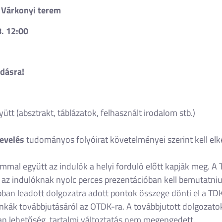
0 Várkonyi terem
8. 12:00
adásra!
tt (absztrakt, táblázatok, felhasznált irodalom stb.)
evelés
tudományos folyóirat követelményei szerint kell elk
mmal együtt az indulók a helyi forduló előtt kapják meg. A
t) az indulóknak nyolc perces prezentációban kell bemutatn
ábban leadott dolgozatra adott pontok összege dönti el a T
ák továbbjutásáról az OTDK-ra. A továbbjutott dolgozatok 
n lehetőség, tartalmi változtatás nem megengedett.