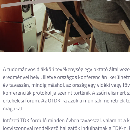
A tudományos diákköri tevékenység egy oktató által vezet
eredményei helyi, illetve országos konferencián kerülhe
év tavaszán, mindig máshol, az ország egy vidéki vagy f
konferenciák protokollja szerint történik A zsűri elismert 
értékelési fórum. Az OTDK-ra azok a munkák mehetnek tová
magukat.
Intézeti TDK forduló minden évben tavasszal, valamint a k
jogviszonnyal rendelkező hallgatók indulhatnak a TDK-n, k