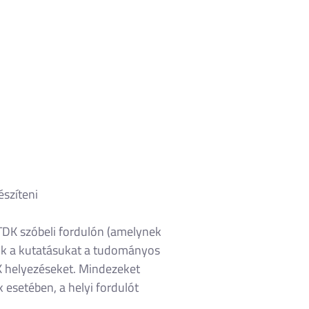
észíteni
 TDK szóbeli fordulón (amelynek
iuk a kutatásukat a tudományos
DK helyezéseket. Mindezeket
esetében, a helyi fordulót