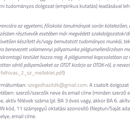
zni tudományos dolgozat (empirikus kutatás) leadásával le
ciára az egyetemi, főiskolai tanulmányok során kötelezően, a t
pzésben résztvevők esetében már megvédett szakdolgozatok/d
vetően készített és/vagy bemutatott tudományos munkái, teki
ra benevezett valamennyi pályamunka plágiumellenőrzésen meg
t háromtagú testület hozza meg. A plágiummal kapcsolatban az
tottan sértő pályaműveket az OTDT kizárja az OTDK-ról, a nevez
elhivas_2_sz_melleklet.pdf
)
 formátumban:
szegedhazitdk@gmail.com
. A csatolt dolgoza
ében: szerző/szerzők neve és email címe (minden szerző em
e, aktív félévek száma (pl. BA 3 éves vagy, akkor BA 6.
akítv
TUN kód,
11 számjegyű oktatási azonosító (Neptun/Saját ad
elye, email címe.