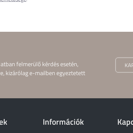
latban felmerülő kérdés esetén,
KA
e, kizárólag e-mailben egyeztetett
ek
Információk
Kapc