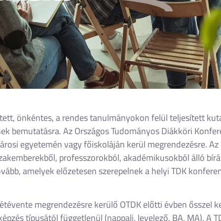
ett, önkéntes, a rendes tanulmányokon felül teljesített ku
tnek bemutatásra. Az Országos Tudományos Diákköri Konfer
ővárosi egyetemén vagy főiskoláján kerül megrendezésre. 
szakemberekből, professzorokból, akadémikusokból álló bíráló
bb, amelyek előzetesen szerepelnek a helyi TDK konferenci
étévente megrendezésre kerülő OTDK előtti évben ősszel kerü
épzés típusától függetlenül (nappali, levelező, BA, MA). A 