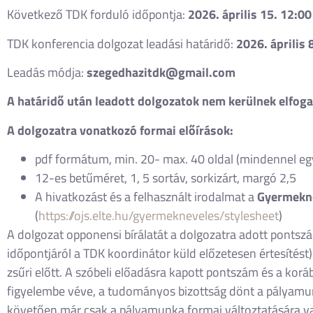
Következő TDK forduló időpontja:
2026. április 15. 12:0
TDK konferencia dolgozat leadási határidő:
2026. április 
Leadás módja:
szegedhazitdk@gmail.com
A határidő után leadott dolgozatok nem kerülnek elfog
A dolgozatra vonatkozó formai előírások:
pdf formátum, min. 20- max. 40 oldal (mindennel együ
12-es betűméret, 1, 5 sortáv, sorkizárt, margó 2,5
A hivatkozást és a felhasznált irodalmat a
Gyermekn
(
https://ojs.elte.hu/gyermekneveles/stylesheet
)
A dolgozat opponensi bírálatát a dolgozatra adott pontszá
időpontjáról a TDK koordinátor küld előzetesen értesítés
zsűri előtt. A szóbeli előadásra kapott pontszám és a kor
figyelembe véve, a tudományos bizottság dönt a pályamunk
követően már csak a pályamunka formai változtatására va