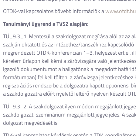
OTDK-val kapcsolatos bővebb információk a
www.otdt.hu
Tanulmányi ügyrend a TVSZ alapján:
TÜ_9.3_1: Mentesül a szakdolgozat megírása alól az az ala
szakján oktatott és az intézethez/tanszékhez kapcsolódó 
megrendezett OTDK-konferencián 1–3. helyezést ért el, i
kérelem űrlapon kell kérni a záróvizsgára való jelentkezé
igazoló dokumentumot a hallgatónak a megadott határidőig
formátumban) fel kell tölteni a záróvizsga jelentkezéshez
regisztrációs rendszerbe a dolgozatra kapott opponensi b
a szakdolgozatra előírt nyelvtől eltérő nyelven készült O
TÜ_9.3_2: A szakdolgozat ilyen módon megajánlott jegye 
szakdolgozati szeminárium megajánlott jegye jeles. A szak
dolgozat megvédését is.
TDK-val kapcsolatos kérdések esetén a TDK koordinátor 